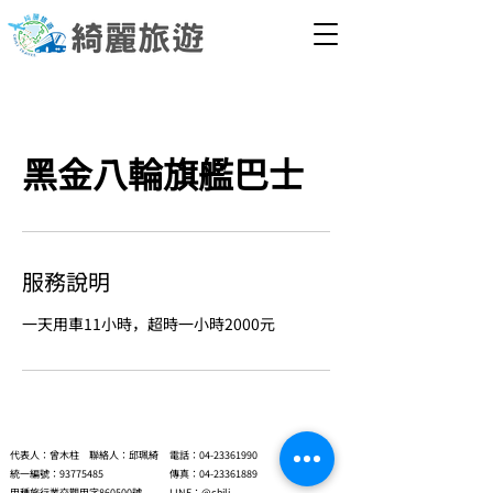
黑金八輪旗艦巴士
服務說明
一天用車11小時，超時一小時2000元
代表人：曾木柱 聯絡人：邱珮綺
電話：04-23361990
​統一編號：93775485
​傳真：04-23361889
​甲種旅行業交觀甲字860500號
​LINE：@chili