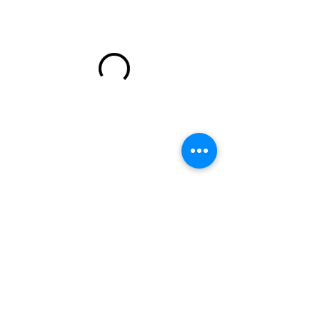
代表人：曾木柱 聯絡人：邱珮綺
電話：04-23361990